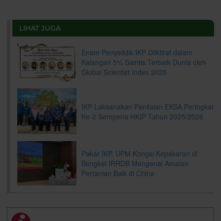
r
e
t
k
i
y
d
n
e
b
t
e
l
L
P
t
o
e
d
i
r
LIHAT JUGA
o
r
I
n
e
k
n
k
s
s
Enam Penyelidik IKP Diiktiraf dalam
Kalangan 5% Saintis Terbaik Dunia oleh
Global Scientist Index 2025
IKP Laksanakan Penilaian EKSA Peringkat
Ke-2 Sempena HKIP Tahun 2025/2026
Pakar IKP, UPM Kongsi Kepakaran di
Bengkel IRRDB Mengenai Amalan
Pertanian Baik di China